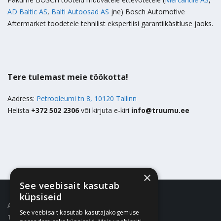
AD Baltic AS
,
Balti Autoosad AS
jne) Bosch Automotive
Aftermarket toodetele tehnilist ekspertiisi garantiikäsitluse jaoks.
Tere tulemast meie töökotta!
Aadress:
Petrooleumi tn 8, 10120 Tallinn
Helista
+372 502 2306
või kirjuta e-kiri
info@truumu.ee
×
See veebisait kasutab
küpsiseid
Aadress:
Petrooleumi tn 8, 10120 Tallinn
See veebisait kasutab kasutajakogemuse
Telefon:
+372 502 2306