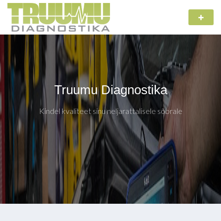
Truumu Diagnostika
Kindel kvaliteet sinu neljarattalisele sõbrale