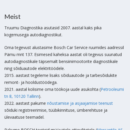
Meist
Truumu Diagnostika asutasid 2007. aastal kaks pika
kogemusega autodiagnostikut.
Oma tegevust alustasime Bosch Car Service ruumides aadressil
Pärnu mnt 137. Esimesed kaheksa aastat oli tegevus suunatud
autodiagnostikale täpsemalt bensiinimootorite diagnostikale
ning sõiduautode elektritöödele.
2015. aastast tegeleme lisaks sõiduautode ja tarbesõidukite
remont- ja hooldustöödega.
2021. aastal kolisime oma töökoja uude asukohta (
Petrooleumi
tn 8, 10120 Tallinn
).
2022. aastast pakume
nõustamise ja asjaajamise teenust
sõiduki registreerimise, tüübikinnituse, ümberehituse ja
ülevaatuse teemadel.
Pakume BOSCH tooteid müüvatele ettevõtetele (
Mercantile AS
,